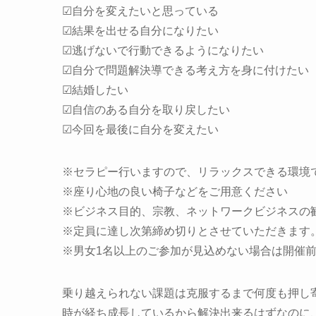
☑自分を変えたいと思っている
☑結果を出せる自分になりたい
☑逃げないで行動できるようになりたい
☑自分で問題解決導できる考え方を身に付けたい
☑結婚したい
☑自信のある自分を取り戻したい
☑今回を最後に自分を変えたい
※セラピー行いますので、リラックスできる環境
※座り心地の良い椅子などをご用意ください
※ビジネス目的、宗教、ネットワークビジネスの
※定員に達し次第締め切りとさせていただきます
※男女1名以上のご参加が見込めない場合は開催
乗り越えられない課題は克服するまで何度も押し
時が経ち成長しているから解決出来るはずなのに